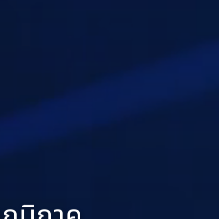
บภูมิภาค