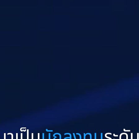
นาเป็น
นักลงทุน
ระดั