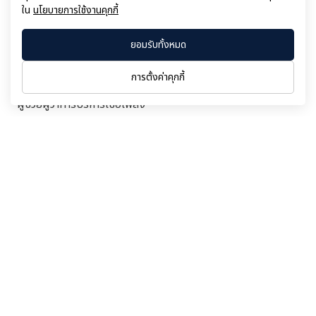
ใน
นโยบายการใช้งานคุกกี้
1 ตุลาคม 2556
รองผู้ว่าการกิจการสังคม ทำหน้าที่โฆษกการไฟฟ้าฝ่ายผลิตแห่ง
ยอมรับทั้งหมด
ประเทศไทย
การตั้งค่าคุกกี้
1 ตุลาคม 2554
ผู้ช่วยผู้ว่าการบริหารเชื้อเพลิง
6 มกราคม 2553
ผู้ช่วยผู้ว่าการเหมืองแม่เมาะ
ย้อนกลับ