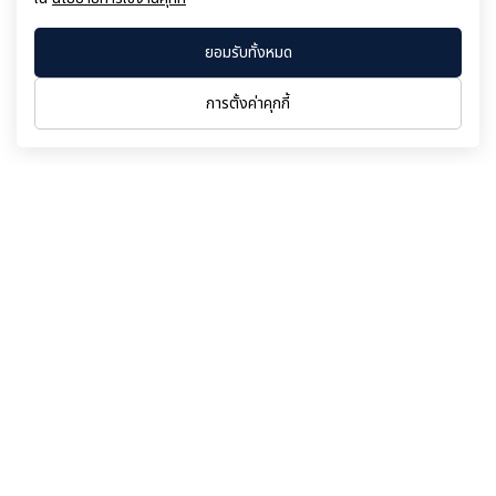
ยอมรับทั้งหมด
ย้อนกลับ
การตั้งค่าคุกกี้
เลขที่ 11/1 อาคารเอไอเอ สาทร ทาวเวอร์ ชั้น 9
ถนนสาทรใต้
แขวงยานนาวา
เขตสาทร
กรุงเทพฯ 10120
เบอร์ติดต่อ:
02-018-7190-8
โทรสาร:
02-018-7199
อีเมล:
info@psgcorp.co.th